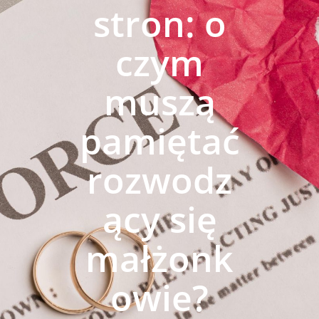
stron: o
czym
muszą
pamiętać
rozwodz
ący się
małżonk
owie?