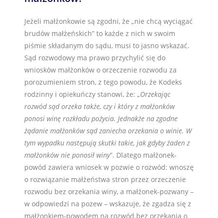
Jeżeli małżonkowie są zgodni, że „nie chcą wyciągać
brudów małżeńskich” to każde z nich w swoim
piśmie składanym do sądu, musi to jasno wskazać.
Sąd rozwodowy ma prawo przychylić się do
wniosków małżonków o orzeczenie rozwodu za
porozumieniem stron, z tego powodu, że Kodeks
rodzinny i opiekuńczy stanowi, że: „
Orzekając
rozwód sąd orzeka także, czy i który z małżonków
ponosi winę rozkładu pożycia. Jednakże na zgodne
żądanie małżonków sąd zaniecha orzekania o winie. W
tym wypadku następują skutki takie, jak gdyby żaden z
małżonków nie ponosił winy
”. Dlatego małżonek-
powód zawiera wniosek w pozwie o rozwód: wnoszę
o rozwiązanie małżeństwa stron przez orzeczenie
rozwodu bez orzekania winy, a małżonek-pozwany –
w odpowiedzi na pozew – wskazuje, że zgadza się z
małżonkiem-powodem na rozwód bez orzekania o