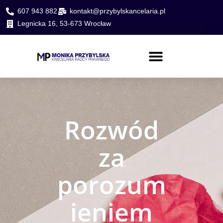
607 943 882
kontakt@przybylskancelaria.pl
Legnicka 16, 53-673 Wrocław
PORADA PRAWNA ONLINE
Rozwód
za
porozum
ieniem