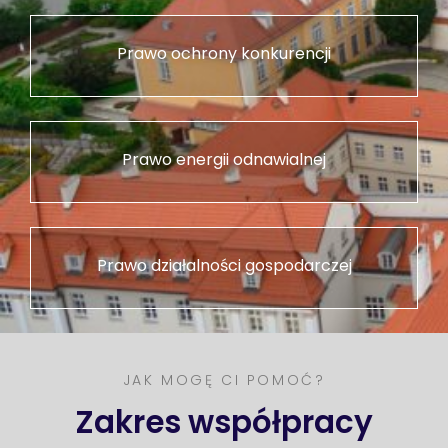
Prawo ochrony konkurencji
Prawo energii odnawialnej
Prawo działalności gospodarczej
JAK MOGĘ CI POMOĆ?
Zakres współpracy