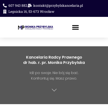
607 943 882
kontakt@przybylskancelaria.pl
Legnicka 16, 53-673 Wrocław
PORADA PRAWNA ONLINE
Kancelaria Radcy Prawnego
dr hab. r. pr. Monika Przybylska
Idź po swoje. Nie bój się bać.
Konfrontuj się. Masz prawo.