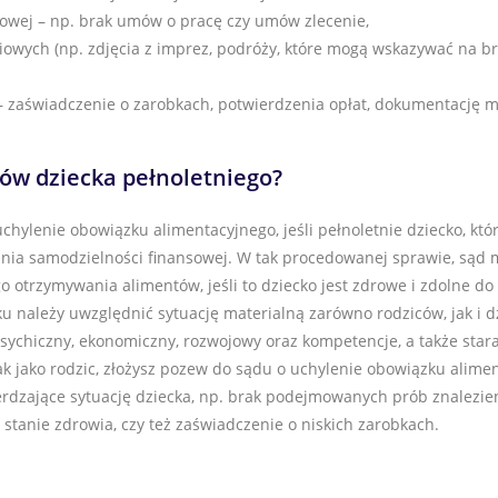
owej – np. brak umów o pracę czy umów zlecenie,
owych (np. zdjęcia z imprez, podróży, które mogą wskazywać na 
zaświadczenie o zarobkach, potwierdzenia opłat, dokumentację me
iców dziecka pełnoletniego?
hylenie obowiązku alimentacyjnego, jeśli pełnoletnie dziecko, któr
ania samodzielności finansowej. W tak procedowanej sprawie, sąd 
o otrzymywania alimentów, jeśli to dziecko jest zdrowe i zdolne do
 należy uwzględnić sytuację materialną zarówno rodziców, jak i d
psychiczny, ekonomiczny, rozwojowy oraz kompetencje, a także sta
k jako rodzic, złożysz pozew do sądu o uchylenie obowiązku alimen
dzające sytuację dziecka, np. brak podejmowanych prób znalezien
 stanie zdrowia, czy też zaświadczenie o niskich zarobkach.