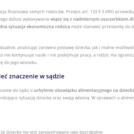
uacja finansowa samych rodziców. Przepis art. 133 § 3 KRO przewidu
 jego dalsze wykonywanie
wiąże się z nadmiernym uszczerbkiem dl
dna sytuacja ekonomiczna rodzica
może stanowić przesłankę do z
ualnie, analizując zarówno postawę dziecka, jak i realne możliwoś
ko nie kontynuuje nauki i nie podejmuje pracy, a rodzic ma ograni
ię do jego wniosku.
eć znaczenie w sądzie
 pozew do sądu o
uchylenie obowiązku alimentacyjnego na dziecko
rdzające sytuację dziecka oraz swoją własną. W sprawach o alimen
że dziecko nie jest zarejestrowane jako bezrobotne,