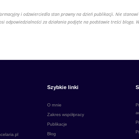
rmacyjny i odzwierciedla stan prawny na dzień publikacji. Nie stanowi
osi odpowiedzialności za działania podjęte na podstawie treści bloga. 
Szybkie linki
S
O mnie
P
a
Zakres współpracy
P
Publikacje
P
Blog
elaria.pl