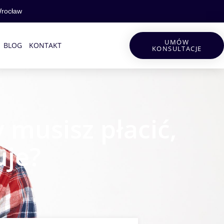
Wrocław
UMÓW
BLOG
KONTAKT
KONSULTACJE
 musisz płacić,
uje?