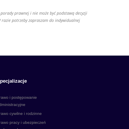
 porady prawnej i nie może być podstawą decyzji
W razie potrzeby zapraszam do indywidualnej
pecjalizacje
rawo i postępowanie
dministracyjne
rawo cywilne i rodzinne
rawo pracy i ubezpieczeń