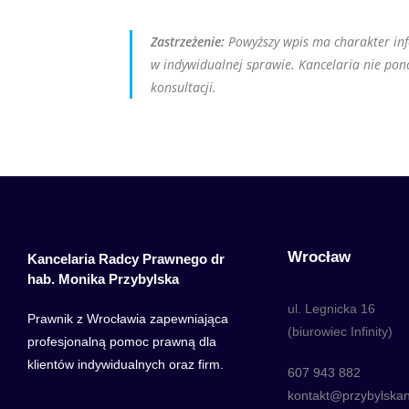
Zastrzeżenie:
Powyższy wpis ma charakter info
w indywidualnej sprawie. Kancelaria nie pon
konsultacji.
Wrocław
Kancelaria Radcy Prawnego dr
hab. Monika Przybylska
ul. Legnicka 16
Prawnik z Wrocławia zapewniająca
(biurowiec Infinity)
profesjonalną pomoc prawną dla
klientów indywidualnych oraz firm.
607 943 882
kontakt@przybylskanc