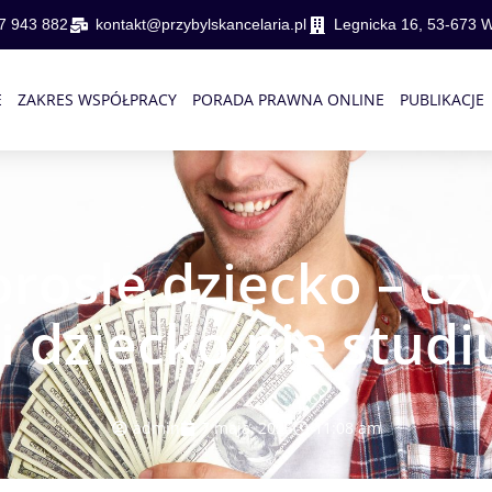
7 943 882
kontakt@przybylskancelaria.pl
Legnicka 16, 53-673 
E
ZAKRES WSPÓŁPRACY
PORADA PRAWNA ONLINE
PUBLIKACJE
rosłe dziecko – czy
li dziecko nie studi
admin
7 maja, 2025
11:08 am