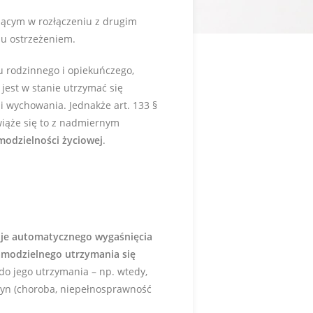
żyjącym w rozłączeniu z drugim
aju ostrzeżeniem.
u rodzinnego i opiekuńczego,
jest w stanie utrzymać się
i wychowania. Jednakże art. 133 §
wiąże się to z nadmiernym
modzielności życiowej
.
je automatycznego wygaśnięcia
amodzielnego utrzymania się
 do jego utrzymania – np. wtedy,
czyn (choroba, niepełnosprawność