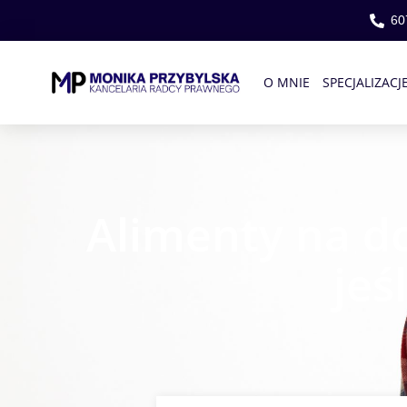
60
O MNIE
SPECJALIZACJ
Alimenty na do
jeś