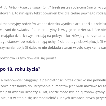
rok do 18-tki i koniec z alimentami
? Jeżeli jesteś rodzicem (nie tylko 
mułowanie, to niniejszy tekst powinien być dla ciebie pewnego rodz
alimentacyjny rodziców wobec dziecka wynika z art. 133 § 1 Kodeks
wiązani do świadczeń alimentacyjnych względem dziecka, które nie 
 majątku dziecka wystarczają na pokrycie kosztów jego utrzymania 
ego stanowi, że rodzice mogą uchylić się od tego obowiązku, jeśli 
rzymania lub jeśli dziecko
nie dokłada starań w celu uzyskania sa
rodziców? O tym dowiesz się poniżej.
po 18. roku życia?
a mianowicie: osiągnięcie pełnoletności przez dziecko
nie powodu
uczową przesłanką do utrzymania alimentów jest
brak możliwości s
wet jeśli dziecko ukończy 18 lat, rodzic może być dalej zobowiązany
b nie jest w stanie się usamodzielnić z innych uzasadnionych przy