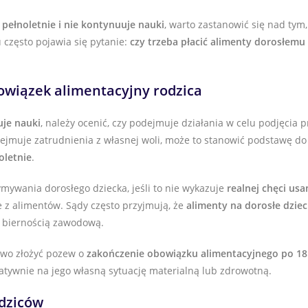
 pełnoletnie i nie kontynuuje nauki
, warto zastanowić się nad tym
często pojawia się pytanie:
czy trzeba płacić alimenty dorosłemu
bowiązek alimentacyjny rodzica
uje nauki
, należy ocenić, czy podejmuje działania w celu podjęcia pr
dejmuje zatrudnienia z własnej woli, może to stanowić podstawę d
oletnie
.
mywania dorosłego dziecka, jeśli to nie wykazuje
realnej chęci usa
ie z alimentów. Sądy często przyjmują, że
alimenty na dorosłe dzie
 z biernością zawodową.
awo złożyć pozew o
zakończenie obowiązku alimentacyjnego po 18.
tywnie na jego własną sytuację materialną lub zdrowotną.
odziców