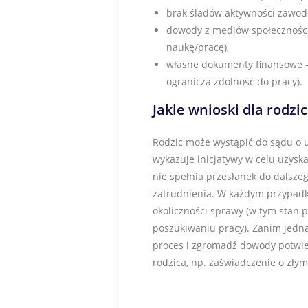
brak śladów aktywności zawod
dowody z mediów społeczności
naukę/pracę),
własne dokumenty finansowe – 
ogranicza zdolność do pracy).
Jakie wnioski dla rodz
Rodzic może wystąpić do sądu o uc
wykazuje inicjatywy w celu uzysk
nie spełnia przesłanek do dalszeg
zatrudnienia. W każdym przypadku
okoliczności sprawy (w tym stan 
poszukiwaniu pracy). Zanim jedna
proces i zgromadź dowody potwier
rodzica, np. zaświadczenie o złym