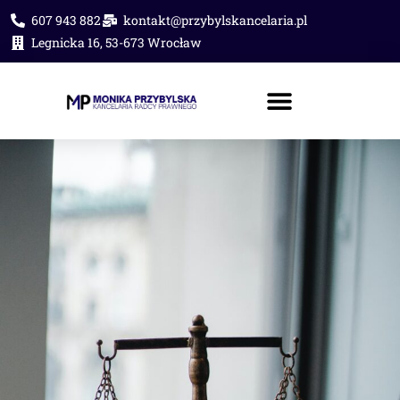
607 943 882
kontakt@przybylskancelaria.pl
Legnicka 16, 53-673 Wrocław
PORADA PRAWNA ONLINE