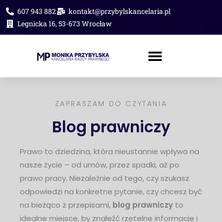
607 943 882
kontakt@przybylskancelaria.pl
Legnicka 16, 53-673 Wrocław
PORADA PRAWNA ONLINE
ZAPRASZAM DO CZYTANIA
Blog prawniczy
Prawo to dziedzina, która nieustannie wpływa na
nasze życie – od umów, przez spadki, aż po
prawo pracy. Niezależnie od tego, czy szukasz
odpowiedzi na konkretne pytanie, czy chcesz być
na bieżąco z przepisami,
blog prawniczy
to
idealne miejsce, by znaleźć rzetelne informacje i