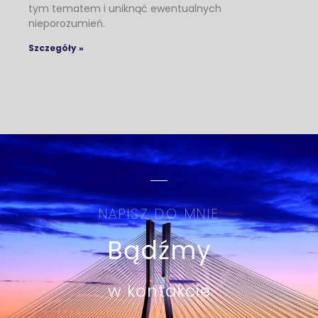
tym tematem i uniknąć ewentualnych
nieporozumień.
Szczegóły »
NAPISZ DO MNIE
Bądźmy
w kontakcie