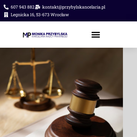
607 943 882
kontakt@przybylskancelaria.pl
Legnicka 16, 53-673 Wrocław
PORADA PRAWNA ONLINE