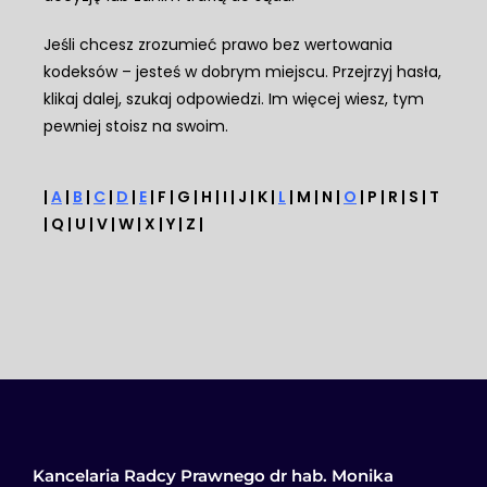
Jeśli chcesz zrozumieć prawo bez wertowania
kodeksów – jesteś w dobrym miejscu. Przejrzyj hasła,
klikaj dalej, szukaj odpowiedzi. Im więcej wiesz, tym
pewniej stoisz na swoim.
|
A
|
B
|
C
|
D
|
E
| F | G | H | I | J | K |
L
| M | N |
O
| P | R | S | T
| Q | U | V | W | X | Y | Z |
Kancelaria Radcy Prawnego dr hab. Monika