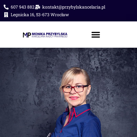
607 943 882
kontakt@przybylskancelaria.pl
Legnicka 16, 53-673 Wrocław
PORADA PRAWNA ONLINE