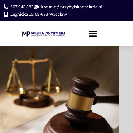
607 943 882
kontakt@przybylskancelaria.pl
Legnicka 16, 53-673 Wrocław
PORADA PRAWNA ONLINE