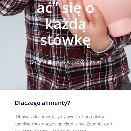
ać” się o
każdą
stówkę
admin
4 lutego, 2025
2:03 pm
Dlaczego alimenty?
Obowiązek alimentacyjny wynika z przepisów
kodeksu rodzinnego i opiekuńczego. Zgodnie z art.