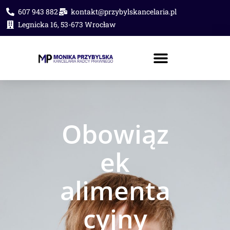
607 943 882
kontakt@przybylskancelaria.pl
Legnicka 16, 53-673 Wrocław
PORADA PRAWNA ONLINE
Obowiąz
ek
alimenta
cyjny