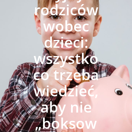
rodziców
wobec
dzieci:
wszystko
co trzeba
wiedzieć,
aby nie
„boksow