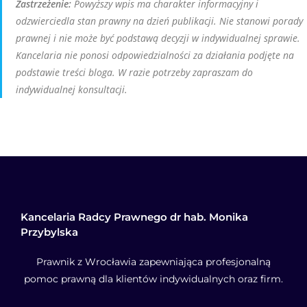
Zastrzeżenie:
Powyższy wpis ma charakter informacyjny i
odzwierciedla stan prawny na dzień publikacji. Nie stanowi porady
prawnej i nie może być podstawą decyzji w indywidualnej sprawie.
Kancelaria nie ponosi odpowiedzialności za działania podjęte na
podstawie treści bloga. W razie potrzeby zapraszam do
indywidualnej konsultacji.
Kancelaria Radcy Prawnego dr hab. Monika
Przybylska
Prawnik z Wrocławia zapewniająca profesjonalną
pomoc prawną dla klientów indywidualnych oraz firm.