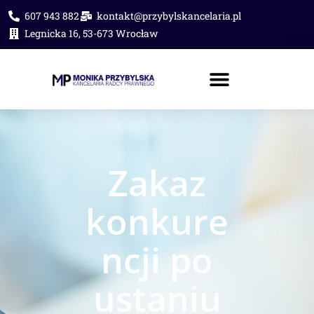
607 943 882
kontakt@przybylskancelaria.pl
Legnicka 16, 53-673 Wrocław
PORADA PRAWNA ONLINE
Zakaz
konkure
ncji po
ustaniu