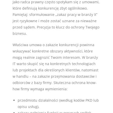
Jako radca prawny często spotykam się z umowami,
które definiują konkurencję zbyt ogólnikowo.
Pamiętaj: sformułowanie „zakaz pracy w branży X”
jest ryzykowne i może zostać uznane za nieważne
przed sądem. Precyzja to klucz do ochrony Twojego
biznesu.
Właściwa umowa o zakazie konkurencji powinna
wskazywać konkretne obszary aktywności, które
mogą realnie zagrozić Twoim interesom. W branży
IT warto skupić się na konkretnych technologiach
lub projektach dla określonych klientów, natomiast
w handlu – na zakazie przejmowania dostawców i
odbiorców z bazy firmy. Skuteczna ochrona know-
how firmy wymaga wymienienia:
przedmiotu działalności (według kodów PKD lub
opisu usług),
zakazu pełnienia funkcji w organach spółek