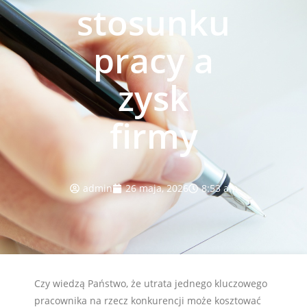
stosunku
pracy a
zysk
firmy
admin
26 maja, 2026
8:53 am
Czy wiedzą Państwo, że utrata jednego kluczowego
pracownika na rzecz konkurencji może kosztować