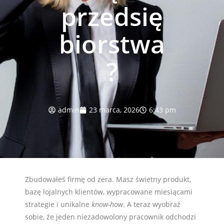
przedsię
biorstwa
?
admin
23 marca, 2026
6:43 pm
Zbudowałeś firmę od zera. Masz świetny produkt,
bazę lojalnych klientów, wypracowane miesiącami
strategie i unikalne
know-how
. A teraz wyobraź
sobie, że jeden niezadowolony pracownik odchodzi