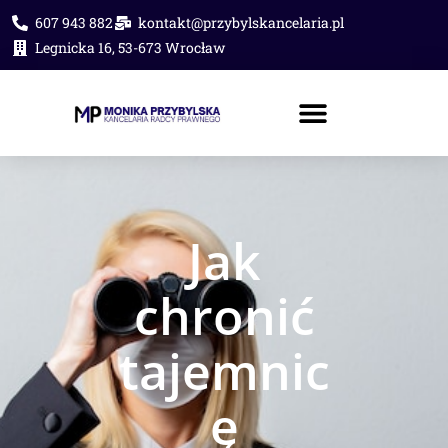
607 943 882
kontakt@przybylskancelaria.pl
Legnicka 16, 53-673 Wrocław
PORADA PRAWNA ONLINE
Jak
chronić
tajemnic
ę