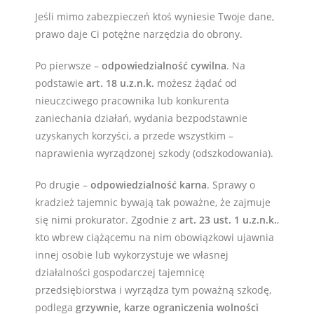
Jeśli mimo zabezpieczeń ktoś wyniesie Twoje dane,
prawo daje Ci potężne narzędzia do obrony.
Po pierwsze –
odpowiedzialność cywilna
. Na
podstawie
art. 18 u.z.n.k.
możesz żądać od
nieuczciwego pracownika lub konkurenta
zaniechania działań, wydania bezpodstawnie
uzyskanych korzyści, a przede wszystkim –
naprawienia wyrządzonej szkody (odszkodowania).
Po drugie –
odpowiedzialność karna
. Sprawy o
kradzież tajemnic bywają tak poważne, że zajmuje
się nimi prokurator. Zgodnie z
art. 23 ust. 1 u.z.n.k.
,
kto wbrew ciążącemu na nim obowiązkowi ujawnia
innej osobie lub wykorzystuje we własnej
działalności gospodarczej tajemnicę
przedsiębiorstwa i wyrządza tym poważną szkodę,
podlega
grzywnie, karze ograniczenia wolności