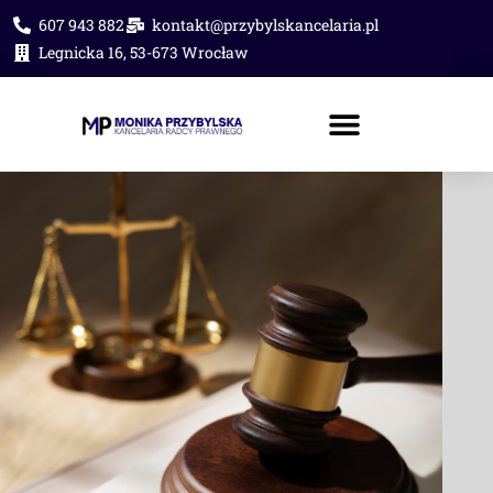
607 943 882
kontakt@przybylskancelaria.pl
Legnicka 16, 53-673 Wrocław
PORADA PRAWNA ONLINE